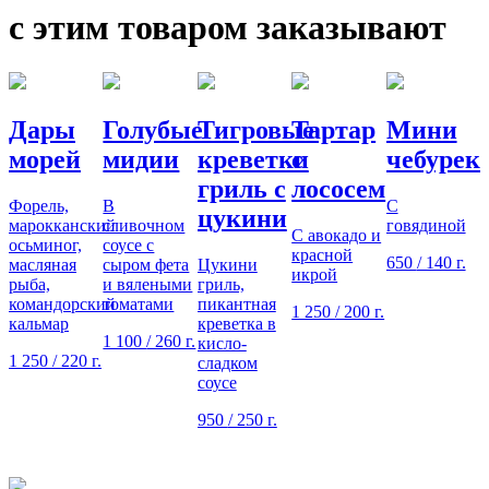
с этим товаром заказывают
Дары
Голубые
Тигровые
Тартар
Мини
морей
мидии
креветки
с
чебурек
гриль с
лососем
Форель,
В
С
С
цукини
марокканский
сливочном
говядиной
С авокадо и
осьминог,
соусе с
красной
650
/ 140 г.
масляная
сыром фета
Цукини
икрой
рыба,
и вялеными
гриль,
командорский
томатами
пикантная
1 250
/ 200 г.
кальмар
креветка в
1 100
/ 260 г.
кисло-
1 250
/ 220 г.
сладком
соусе
950
/ 250 г.