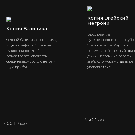
Копия Эгейский
Негрони
Копия Базилика
Вдохновение
Сочный базилик, фрешлайма,
путешественников - голубо
и джин Бифитр. Это все что
Эгейское море. Мартини,
нужно для того чтобы
вермут и собственный пря
почувствовать свежесть
джин. Негрони на берегах
средиземноморского ветра и
эгейского моря – отдельное
шум прибоя
удовольствие.
550
/ 90 г.
400
/ 100 г.