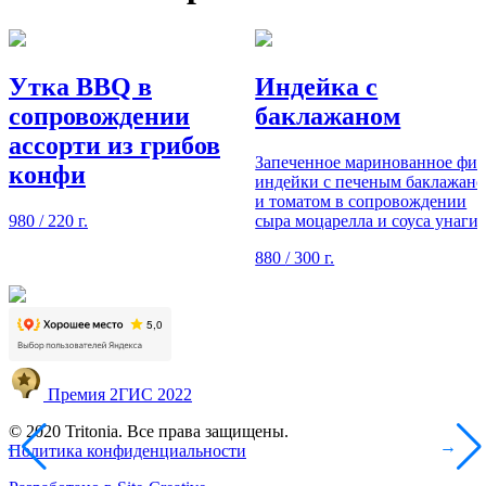
Утка BBQ в
Индейка с
сопровождении
баклажаном
ассорти из грибов
Запеченное маринованное фил
конфи
индейки с печеным баклажан
и томатом в сопровождении
980
/ 220 г.
сыра моцарелла и соуса унаги
880
/ 300 г.
Премия 2ГИС 2022
© 2020 Tritonia. Все права защищены.
←
→
Политика конфиденциальности